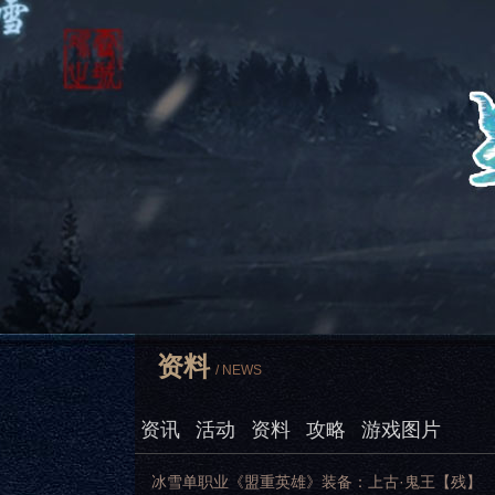
资料
/ NEWS
资讯
活动
资料
攻略
游戏图片
冰雪单职业《盟重英雄》装备：上古·鬼王【残】