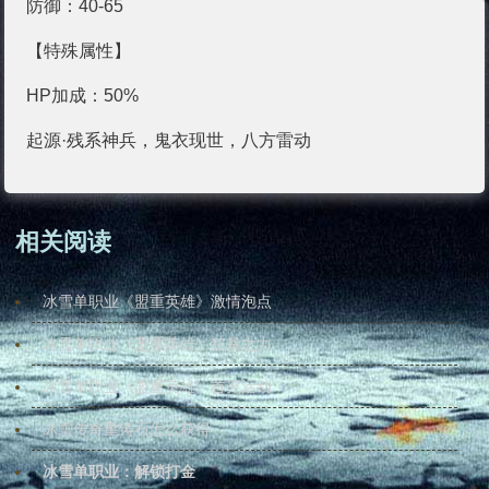
防御：40-65
【特殊属性】
HP加成：50%
起源·残系神兵，鬼衣现世，八方雷动
相关阅读
冰雪单职业《盟重英雄》激情泡点
冰雪单职业《盟重英雄》狂暴之力
冰雪单职业《盟重英雄》首充活动
冰雪传奇重铸石怎么获得
冰雪单职业：解锁打金