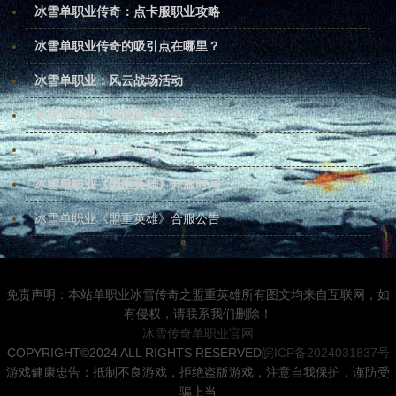
冰雪单职业传奇：点卡服职业攻略
冰雪单职业传奇的吸引点在哪里？
冰雪单职业：风云战场活动
冰雪单职业：时装返利活动
冰雪单职业：夏日狂欢活动
冰雪单职业《盟重英雄》开服时间
冰雪单职业《盟重英雄》合服公告
免责声明：本站单职业冰雪传奇之盟重英雄所有图文均来自互联网，如
有侵权，请联系我们删除！
冰雪传奇单职业官网
COPYRIGHT©2024 ALL RIGHTS RESERVED
皖ICP备2024031837号
游戏健康忠告：抵制不良游戏，拒绝盗版游戏，注意自我保护，谨防受
骗上当