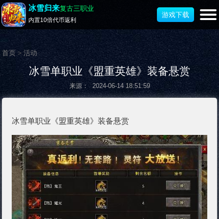
冰雪归来
复古三职业
游戏下载
内置10倍代币返利
首页
>
活动
冰雪单职业《盟重英雄》装备悬赏
来源： 2024-06-14 18:51:59
冰雪单职业《盟重英雄》装备悬赏