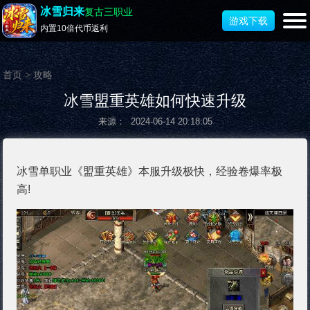
冰雪归来
复古三职业
游戏下载
内置10倍代币返利
首页
>
攻略
冰雪盟重英雄如何快速升级
来源： 2024-06-14 20:18:05
冰雪单职业《盟重英雄》本服升级极快，经验卷爆率极
高!